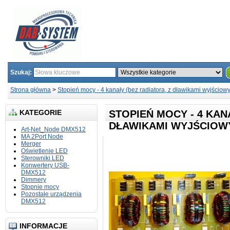
Szukaj:
Strona główna
>
Stopień mocy - 4 kanały (bez radiatora, z dławikami wyjściow
KATEGORIE
STOPIEŃ MOCY - 4 KAN
DŁAWIKAMI WYJŚCIOW
Art-Net_Node DMX512
MA 2Port Node
Merger
Oświetlenie LED
Sterowniki LED
Konwertery USB-
DMX512
Dimmery
Stopnie mocy
Pozostałe urządzenia
DMX512
INFORMACJE