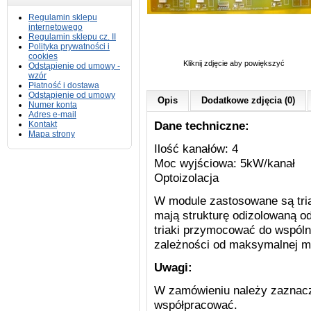
Regulamin sklepu
internetowego
Regulamin sklepu cz. II
Polityka prywatności i
cookies
Kliknij zdjęcie aby powiększyć
Odstąpienie od umowy -
wzór
Płatność i dostawa
Odstąpienie od umowy
Opis
Dodatkowe zdjęcia (0)
Numer konta
Adres e-mail
Dane techniczne:
Kontakt
Mapa strony
Ilość kanałów: 4
Moc wyjściowa: 5kW/kanał
Optoizolacja
W module zastosowane są triak
mają strukturę odizolowaną od
triaki przymocować do wspóln
zależności od maksymalnej m
Uwagi:
W zamówieniu należy zaznac
współpracować.