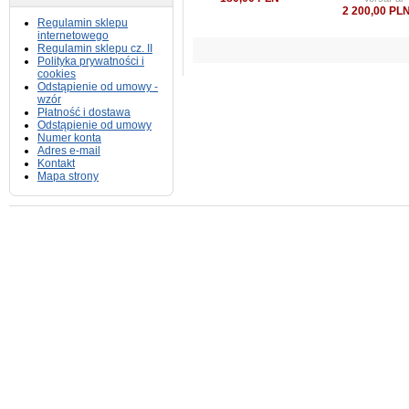
2 200,00 PL
Regulamin sklepu
internetowego
Regulamin sklepu cz. II
Polityka prywatności i
cookies
Odstąpienie od umowy -
wzór
Płatność i dostawa
Odstąpienie od umowy
Numer konta
Adres e-mail
Kontakt
Mapa strony